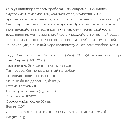
Она удовлетворяет всем требованиям современных систем
внутренней канализации, начиная от звукоизоляции и
противопожарной защиты, вплоть до упрощенной прокладки труб
благодаря сантиметровой маркировке. При этом сохранены все
важные свойства материалов, такие как химическая стойкость,
трудновоспламеняемость, стойкость к воздействию горячей воды.
Так возникла высококачественная система труб для внутренней
канализации, в высшей мере соответствующая всем требованиям.
Подробнее о системе Ostendorf HT (PPs) - 26дБ(А), можно
узнать тут
.
Цвет: Серый (RAL 7037)
Назначение: Внутренняя канализация
Тип товара: Компенсационный патрубок
Материал: Полипропилен (ПП)
Макс. рабочее давление, бар: 0,5
Страна: Германия
Диаметр условный (Ду), мм: 50
Код товара: 112800
Срок службы: более 50 лет.
Вес, кг: 0,071
Степень звукоизоляции: II степень звукоизоляции – 26 Дб
Weight: 71 g