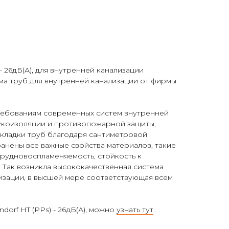
 - 26дБ(А), для внутренней канализации
а труб для внутренней канализации от фирмы
ребованиям современных систем внутренней
вукоизоляции и противопожарной защиты,
кладки труб благодаря сантиметровой
анены все важные свойства материалов, такие
 трудновоспламеняемость, стойкость к
 Так возникла высококачественная система
изации, в высшей мере соответствующая всем
dorf HT (PPs) - 26дБ(А), можно
узнать тут
.