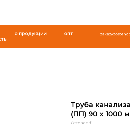
о продукции
опт
zakaz@ostendor
кты
Труба канализ
(ПП) 90 x 1000 
Ostendorf