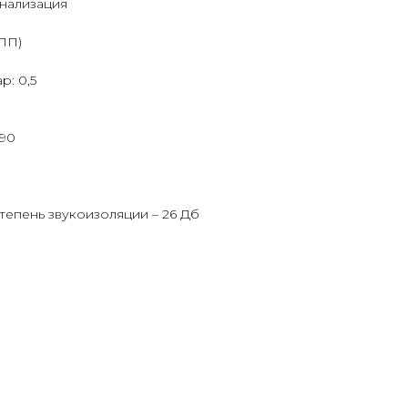
анализация
ПП)
р: 0,5
 90
степень звукоизоляции – 26 Дб