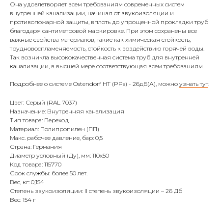
Она удовлетворяет всем требованиям современных систем
внутренней канализации, начиная от звукоизоляции и
противопожарной защиты, вплоть до упрощенной прокладки труб
благодаря сантиметровой маркировке. При этом сохранены все
важные свойства материалов, такие как химическая стойкость,
трудновоспламеняемость, стойкость к воздействию горячей воды.
Так возникла высококачественная система труб для внутренней
канализации, в высшей мере соответствующая всем требованиям.
Подробнее о системе Ostendorf HT (PPs) - 26дБ(А), можно
узнать тут
.
Цвет: Серый (RAL 7037)
Назначение: Внутренняя канализация
Тип товара: Переход
Материал: Полипропилен (ПП)
Макс. рабочее давление, бар: 0,5
Страна: Германия
Диаметр условный (Ду), мм: 110х50
Код товара: 115770
Срок службы: более 50 лет.
Вес, кг: 0,154
Степень звукоизоляции: II степень звукоизоляции – 26 Дб
Вес: 154 г