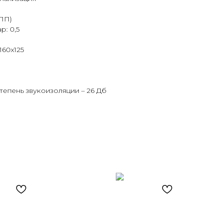
ПП)
р: 0,5
160х125
степень звукоизоляции – 26 Дб