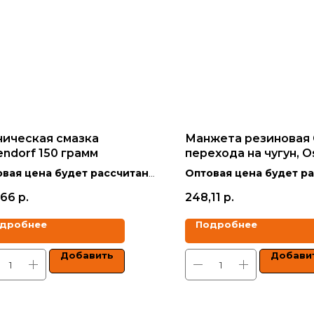
ническая смазка
Манжета резиновая 
endorf 150 грамм
перехода на чугун, O
50
вая цена будет рассчитана
Оптовая цена будет р
кидкой в зависимости от
со скидкой в зависимо
,66
р.
248,11
р.
ма заказа.
объёма заказа.
дробнее
Подробнее
 указаны с учетом НДС.
Цены указаны с учетом 
Добавить
Добави