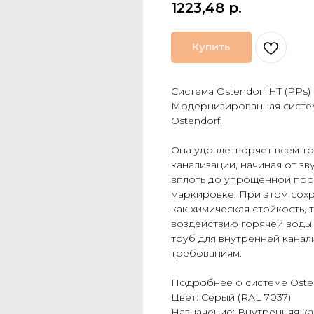
1223,48
р.
Купить
Система Ostendorf HT (PPs)
Модернизированная систем
Ostendorf.
Она удовлетворяет всем т
канализации, начиная от з
вплоть до упрощенной про
маркировке. При этом сохр
как химическая стойкость,
воздействию горячей воды.
труб для внутренней канал
требованиям.
Подробнее о системе Osten
Цвет: Серый (RAL 7037)
Назначение: Внутренняя к