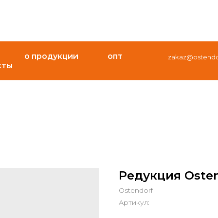
о продукции
опт
zakaz@ostendor
кты
Редукция Ostend
Ostendorf
Артикул: