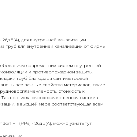
 - 26дБ(А), для внутренней канализации
а труб для внутренней канализации от фирмы
ребованиям современных систем внутренней
вукоизоляции и противопожарной защиты,
кладки труб благодаря сантиметровой
анены все важные свойства материалов, такие
 трудновоспламеняемость, стойкость к
 Так возникла высококачественная система
изации, в высшей мере соответствующая всем
dorf HT (PPs) - 26дБ(А), можно
узнать тут
.
анализация