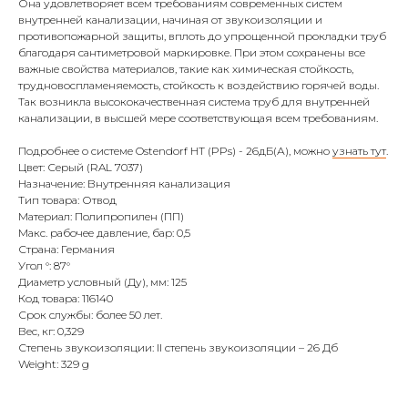
Она удовлетворяет всем требованиям современных систем
внутренней канализации, начиная от звукоизоляции и
противопожарной защиты, вплоть до упрощенной прокладки труб
благодаря сантиметровой маркировке. При этом сохранены все
важные свойства материалов, такие как химическая стойкость,
трудновоспламеняемость, стойкость к воздействию горячей воды.
Так возникла высококачественная система труб для внутренней
канализации, в высшей мере соответствующая всем требованиям.
Подробнее о системе Ostendorf HT (PPs) - 26дБ(А), можно
узнать тут
.
Цвет: Серый (RAL 7037)
Назначение: Внутренняя канализация
Тип товара: Отвод
Материал: Полипропилен (ПП)
Макс. рабочее давление, бар: 0,5
Страна: Германия
Угол °: 87°
Диаметр условный (Ду), мм: 125
Код товара: 116140
Срок службы: более 50 лет.
Вес, кг: 0,329
Степень звукоизоляции: II степень звукоизоляции – 26 Дб
Weight: 329 g