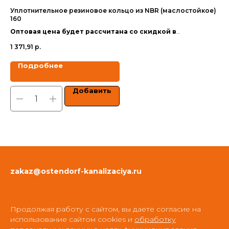
Уплотнительное резиновое кольцо из NBR (маслостойкое)
Те
160
Оп
Оптовая цена будет рассчитана со скидкой в
за
30
зависимости от объёма заказа.
1 371,91
р.
Цен
Цены указаны с учетом НДС.
Подробнее
Добавить
zakaz@ostendorf-kanalizaciya.ru
Продолжая работу с сайтом, вы даете согласие на
использование сайтом cookies и
обработку