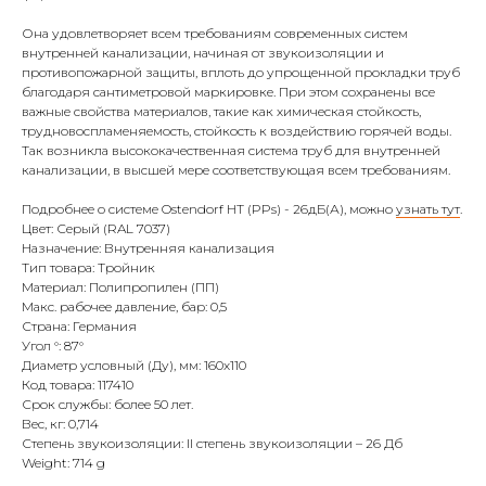
Она удовлетворяет всем требованиям современных систем
внутренней канализации, начиная от звукоизоляции и
противопожарной защиты, вплоть до упрощенной прокладки труб
благодаря сантиметровой маркировке. При этом сохранены все
важные свойства материалов, такие как химическая стойкость,
трудновоспламеняемость, стойкость к воздействию горячей воды.
Так возникла высококачественная система труб для внутренней
канализации, в высшей мере соответствующая всем требованиям.
Подробнее о системе Ostendorf HT (PPs) - 26дБ(А), можно
узнать тут
.
Цвет: Серый (RAL 7037)
Назначение: Внутренняя канализация
Тип товара: Тройник
Материал: Полипропилен (ПП)
Макс. рабочее давление, бар: 0,5
Страна: Германия
Угол °: 87°
Диаметр условный (Ду), мм: 160х110
Код товара: 117410
Срок службы: более 50 лет.
Вес, кг: 0,714
Степень звукоизоляции: II степень звукоизоляции – 26 Дб
Weight: 714 g