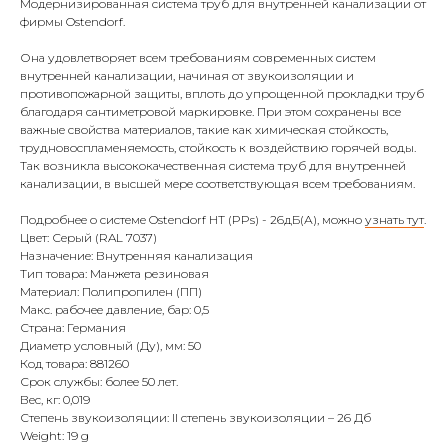
Модернизированная система труб для внутренней канализации от
фирмы Ostendorf.
Она удовлетворяет всем требованиям современных систем
внутренней канализации, начиная от звукоизоляции и
противопожарной защиты, вплоть до упрощенной прокладки труб
благодаря сантиметровой маркировке. При этом сохранены все
важные свойства материалов, такие как химическая стойкость,
трудновоспламеняемость, стойкость к воздействию горячей воды.
Так возникла высококачественная система труб для внутренней
канализации, в высшей мере соответствующая всем требованиям.
Подробнее о системе Ostendorf HT (PPs) - 26дБ(А), можно
узнать тут
.
Цвет: Серый (RAL 7037)
Назначение: Внутренняя канализация
Тип товара: Манжета резиновая
Материал: Полипропилен (ПП)
Макс. рабочее давление, бар: 0,5
Страна: Германия
Диаметр условный (Ду), мм: 50
Код товара: 881260
Срок службы: более 50 лет.
Вес, кг: 0,019
Степень звукоизоляции: II степень звукоизоляции – 26 Дб
Weight: 19 g