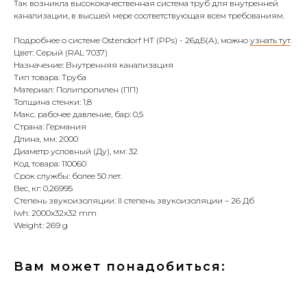
Так возникла высококачественная система труб для внутренней
канализации, в высшей мере соответствующая всем требованиям.
Подробнее о системе Ostendorf HT (PPs) - 26дБ(А), можно
узнать тут
.
Цвет: Серый (RAL 7037)
Назначение: Внутренняя канализация
Тип товара: Труба
Материал: Полипропилен (ПП)
Толщина стенки: 1,8
Макс. рабочее давление, бар: 0,5
Страна: Германия
Длина, мм: 2000
Диаметр условный (Ду), мм: 32
Код товара: 110060
Срок службы: более 50 лет.
Вес, кг: 0,26995
Степень звукоизоляции: II степень звукоизоляции – 26 Дб
lwh: 2000x32x32 mm
Weight: 269 g
Вам может понадобиться: