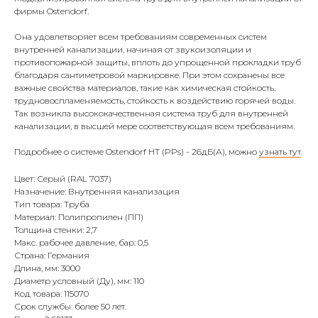
фирмы Ostendorf.
Она удовлетворяет всем требованиям современных систем
внутренней канализации, начиная от звукоизоляции и
противопожарной защиты, вплоть до упрощенной прокладки труб
благодаря сантиметровой маркировке. При этом сохранены все
важные свойства материалов, такие как химическая стойкость,
трудновоспламеняемость, стойкость к воздействию горячей воды.
Так возникла высококачественная система труб для внутренней
канализации, в высшей мере соответствующая всем требованиям.
Подробнее о системе Ostendorf HT (PPs) - 26дБ(А), можно
узнать тут
.
Цвет: Серый (RAL 7037)
Назначение: Внутренняя канализация
Тип товара: Труба
Материал: Полипропилен (ПП)
Толщина стенки: 2,7
Макс. рабочее давление, бар: 0,5
Страна: Германия
Длина, мм: 3000
Диаметр условный (Ду), мм: 110
Код товара: 115070
Срок службы: более 50 лет.