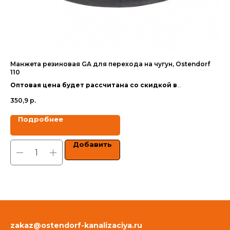
Манжета резиновая GA для перехода на чугун, Ostendorf
Те
110
Оп
Оптовая цена будет рассчитана со скидкой в
за
38
зависимости от объёма заказа.
350,9
р.
Цен
Цены указаны с учетом НДС.
Подробнее
Добавить
zakaz@ostendorf-kanalizaciya.ru