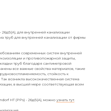
 - 26дБ(А), для внутренней канализации
а труб для внутренней канализации от фирмы
ребованиям современных систем внутренней
вукоизоляции и противопожарной защиты,
кладки труб благодаря сантиметровой
анены все важные свойства материалов, такие
 трудновоспламеняемость, стойкость к
 Так возникла высококачественная система
изации, в высшей мере соответствующая всем
dorf HT (PPs) - 26дБ(А), можно
узнать тут
.
анализация