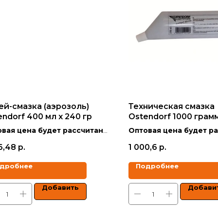
ей-смазка (аэрозоль)
Техническая смазка
ndorf 400 мл х 240 гр
Ostendorf 1000 грам
вая цена будет рассчитана
Оптовая цена будет р
кидкой в зависимости от
со скидкой в зависимо
6,48
р.
1 000,6
р.
ма заказа.
объёма заказа.
дробнее
Подробнее
 указаны с учетом НДС.
Цены указаны с учетом 
Добавить
Добави