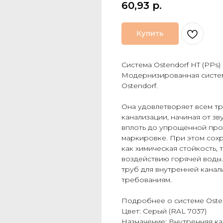
60,93
р.
Купить
Система Ostendorf HT (PPs)
Модернизированная систем
Ostendorf.
Она удовлетворяет всем т
канализации, начиная от з
вплоть до упрощенной про
маркировке. При этом сохр
как химическая стойкость,
воздействию горячей воды.
труб для внутренней канал
требованиям.
Подробнее о системе Osten
Цвет: Серый (RAL 7037)
Назначение: Внутренняя к