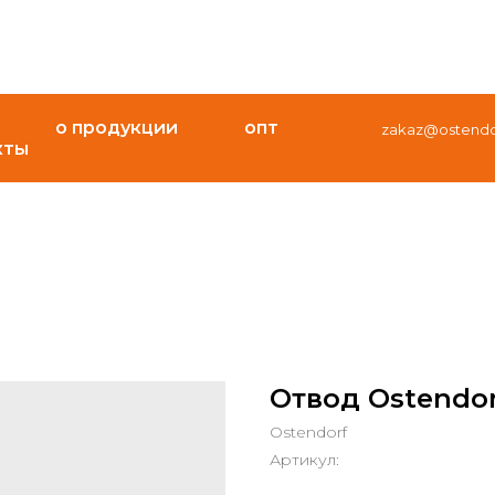
о продукции
опт
zakaz@ostendor
кты
Отвод Ostendorf
Ostendorf
Артикул: