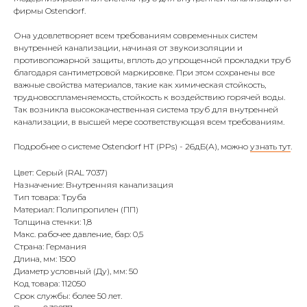
фирмы Ostendorf.
Она удовлетворяет всем требованиям современных систем
внутренней канализации, начиная от звукоизоляции и
противопожарной защиты, вплоть до упрощенной прокладки труб
благодаря сантиметровой маркировке. При этом сохранены все
важные свойства материалов, такие как химическая стойкость,
трудновоспламеняемость, стойкость к воздействию горячей воды.
Так возникла высококачественная система труб для внутренней
канализации, в высшей мере соответствующая всем требованиям.
Подробнее о системе Ostendorf HT (PPs) - 26дБ(А), можно
узнать тут
.
Цвет: Серый (RAL 7037)
Назначение: Внутренняя канализация
Тип товара: Труба
Материал: Полипропилен (ПП)
Толщина стенки: 1,8
Макс. рабочее давление, бар: 0,5
Страна: Германия
Длина, мм: 1500
Диаметр условный (Ду), мм: 50
Код товара: 112050
Срок службы: более 50 лет.