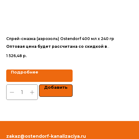
Спрей-смазка (аэрозоль) Ostendorf 400 мл х 240 гр
Ма
110
Оптовая цена будет рассчитана со скидкой в
Оп
зависимости от объёма заказа.
1 526,48
р.
за
35
Цены указаны с учетом НДС.
Цен
Подробнее
Добавить
zakaz@ostendorf-kanalizaciya.ru