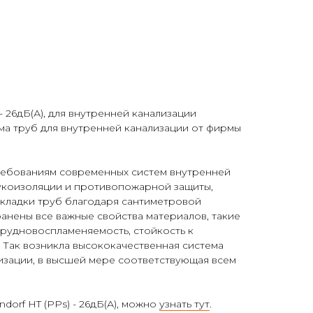
 - 26дБ(А), для внутренней канализации
а труб для внутренней канализации от фирмы
ребованиям современных систем внутренней
вукоизоляции и противопожарной защиты,
кладки труб благодаря сантиметровой
анены все важные свойства материалов, такие
 трудновоспламеняемость, стойкость к
 Так возникла высококачественная система
изации, в высшей мере соответствующая всем
dorf HT (PPs) - 26дБ(А), можно
узнать тут
.