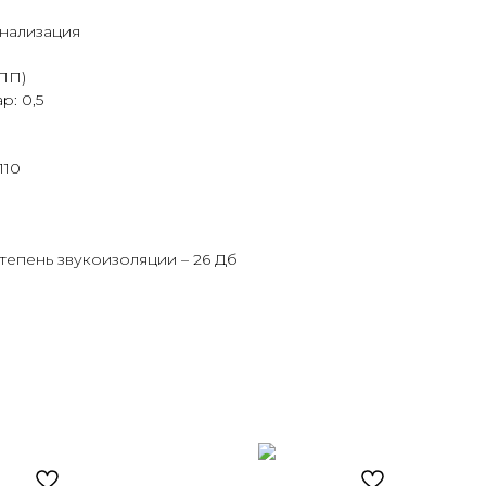
анализация
ПП)
р: 0,5
110
степень звукоизоляции – 26 Дб