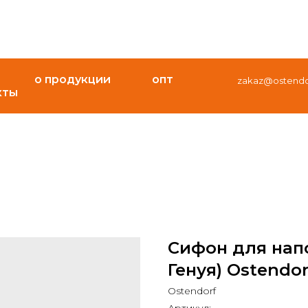
о продукции
опт
zakaz@ostendor
кты
Сифон для нап
Генуя) Ostendorf
Ostendorf