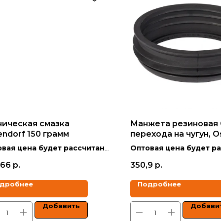
ническая смазка
Манжета резиновая 
endorf 150 грамм
перехода на чугун, O
110
вая цена будет рассчитана
Оптовая цена будет р
кидкой в зависимости от
со скидкой в зависимо
,66
р.
350,9
р.
ма заказа.
объёма заказа.
дробнее
Подробнее
 указаны с учетом НДС.
Цены указаны с учетом 
Добавить
Добави