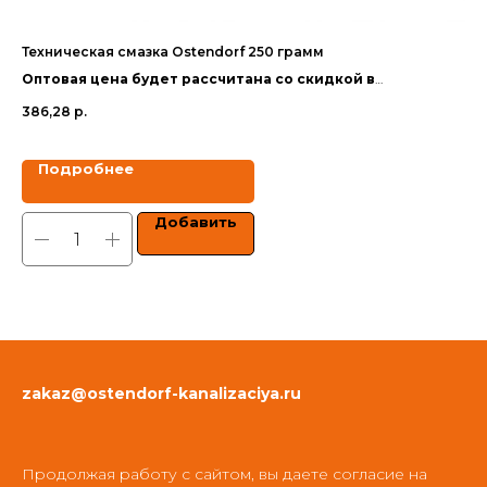
Техническая смазка Ostendorf 250 грамм
Уп
50
Оптовая цена будет рассчитана со скидкой в
Оп
зависимости от объёма заказа.
386,28
р.
за
574
Цены указаны с учетом НДС.
Цен
Подробнее
Добавить
zakaz@ostendorf-kanalizaciya.ru
Продолжая работу с сайтом, вы даете согласие на