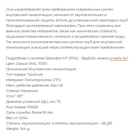
Она удовлетворяет всем требованиям современных систем
внутренней канализации, начиная от звукоизоляции и
противопожарной защиты, вплоть до упрощенной прокладки труб
благодаря сантиметровой маркировке. При этом сохранены все
важные свойства материалов, такие как химическая стойкость,
трудновоспламеняемость, стойкость к воздействию горячей воды.
Так возникла высококачественная система труб для внутренней
канализации, в высшей мере соответствующая всем требованиям.
Подробнее о системе Ostendorf HT (PPs) - 26дБ(А), можно
узнать тут
.
Цвет: Серый (RAL 7037)
Назначение: Внутренняя канализация
Тип товара: Тройник
Материал: Полипропилен (ПП)
Макс. рабочее давление, бар: 0,5
Страна: Германия
Угол °: 87°
Диаметр условный (Ду), мм: 75
Код товара: 113400
Срок службы: более 50 лет.
Вес, кг: 0,144
Степень звукоизоляции: II степень звукоизоляции – 26 Дб
Weight: 144 g