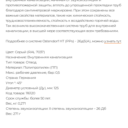
противопожарной защиты, вплоть до упрощенной прокладки труб
благодаря сантиметровой маркировке. При этом сохранены все
важные свойства материалов, такие как химическая стойкость,
трудновоспламеняемость, стойкость к воздействию горячей воды.
Так возникла высококачественная система труб для внутренней
канализации, в высшей мере соответствующая всем требованиям.
Подробнее о системе Ostendorf HT (PPs) - 26дБ(А), можно
узнать тут
.
Цвет: Серый (RAL 7037)
Назначение: Внутренняя канализация
Тип товара: Отвод
Материал: Полипропилен (ПП)
Макс. рабочее давление, бар: 0,5
Страна: Германия
Угол °: 45°
Диаметр условный (Ду), мм: 125
Код товара: 116120
Срок службы: более 50 лет.
Вес, кг: 0,271
Степень звукоизоляции: II степень звукоизоляции – 26 Дб
Вес: 271 г