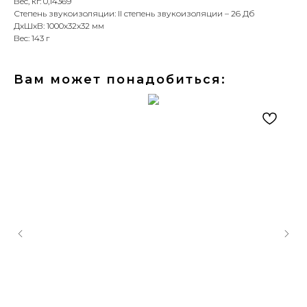
Вес, кг: 0,14369
Степень звукоизоляции: II степень звукоизоляции – 26 Дб
ДxШxВ: 1000x32x32 мм
Вес: 143 г
Вам может понадобиться: