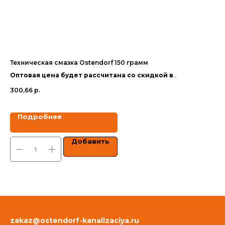
Техническая смазка Ostendorf 150 грамм
Ма
110
Оптовая цена будет рассчитана со скидкой в
Оп
зависимости от объёма заказа.
300,66
р.
за
35
Цены указаны с учетом НДС.
Цен
Подробнее
Добавить
zakaz@ostendorf-kanalizaciya.ru