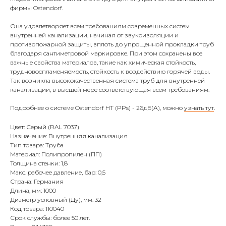
фирмы Ostendorf.
Она удовлетворяет всем требованиям современных систем
внутренней канализации, начиная от звукоизоляции и
противопожарной защиты, вплоть до упрощенной прокладки труб
благодаря сантиметровой маркировке. При этом сохранены все
важные свойства материалов, такие как химическая стойкость,
трудновоспламеняемость, стойкость к воздействию горячей воды.
Так возникла высококачественная система труб для внутренней
канализации, в высшей мере соответствующая всем требованиям.
Подробнее о системе Ostendorf HT (PPs) - 26дБ(А), можно
узнать тут
.
Цвет: Серый (RAL 7037)
Назначение: Внутренняя канализация
Тип товара: Труба
Материал: Полипропилен (ПП)
Толщина стенки: 1,8
Макс. рабочее давление, бар: 0,5
Страна: Германия
Длина, мм: 1000
Диаметр условный (Ду), мм: 32
Код товара: 110040
Срок службы: более 50 лет.