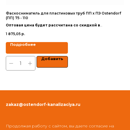
Фаскосниматель для пластиковых труб ПП х ПЭ Ostendorf
Ма
(ПП) 75 - 110
110
Оптовая цена будет рассчитана со скидкой в
Оп
зависимости от объёма заказа.
за
1 875,05
р.
35
Цены указаны с учетом НДС.
Цен
Подробнее
Добавить
zakaz@ostendorf-kanalizaciya.ru
Продолжая работу с сайтом, вы даете согласие на