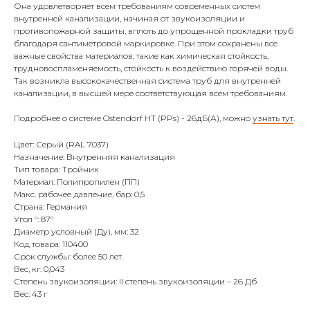
Она удовлетворяет всем требованиям современных систем
внутренней канализации, начиная от звукоизоляции и
противопожарной защиты, вплоть до упрощенной прокладки труб
благодаря сантиметровой маркировке. При этом сохранены все
важные свойства материалов, такие как химическая стойкость,
трудновоспламеняемость, стойкость к воздействию горячей воды.
Так возникла высококачественная система труб для внутренней
канализации, в высшей мере соответствующая всем требованиям.
Подробнее о системе Ostendorf HT (PPs) - 26дБ(А), можно
узнать тут
.
Цвет: Серый (RAL 7037)
Назначение: Внутренняя канализация
Тип товара: Тройник
Материал: Полипропилен (ПП)
Макс. рабочее давление, бар: 0,5
Страна: Германия
Угол °: 87°
Диаметр условный (Ду), мм: 32
Код товара: 110400
Срок службы: более 50 лет.
Вес, кг: 0,043
Степень звукоизоляции: II степень звукоизоляции – 26 Дб
Вес: 43 г