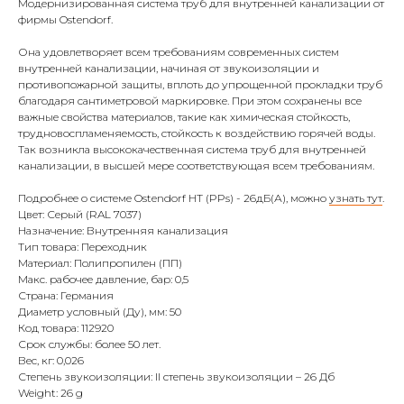
Модернизированная система труб для внутренней канализации от
фирмы Ostendorf.
Она удовлетворяет всем требованиям современных систем
внутренней канализации, начиная от звукоизоляции и
противопожарной защиты, вплоть до упрощенной прокладки труб
благодаря сантиметровой маркировке. При этом сохранены все
важные свойства материалов, такие как химическая стойкость,
трудновоспламеняемость, стойкость к воздействию горячей воды.
Так возникла высококачественная система труб для внутренней
канализации, в высшей мере соответствующая всем требованиям.
Подробнее о системе Ostendorf HT (PPs) - 26дБ(А), можно
узнать тут
.
Цвет: Серый (RAL 7037)
Назначение: Внутренняя канализация
Тип товара: Переходник
Материал: Полипропилен (ПП)
Макс. рабочее давление, бар: 0,5
Страна: Германия
Диаметр условный (Ду), мм: 50
Код товара: 112920
Срок службы: более 50 лет.
Вес, кг: 0,026
Степень звукоизоляции: II степень звукоизоляции – 26 Дб
Weight: 26 g