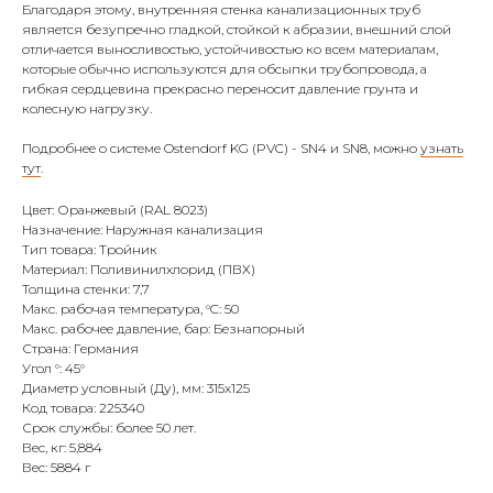
Благодаря этому, внутренняя стенка канализационных труб
является безупречно гладкой, стойкой к абразии, внешний слой
отличается выносливостью, устойчивостью ко всем материалам,
которые обычно используются для обсыпки трубопровода, а
гибкая сердцевина прекрасно переносит давление грунта и
колесную нагрузку.
Подробнее о системе Ostendorf KG (PVC) - SN4 и SN8, можно
узнать
тут
.
Цвет: Оранжевый (RAL 8023)
Назначение: Наружная канализация
Тип товара: Тройник
Материал: Поливинилхлорид (ПВХ)
Толщина стенки: 7,7
Макс. рабочая температура, °C: 50
Макс. рабочее давление, бар: Безнапорный
Страна: Германия
Угол °: 45°
Диаметр условный (Ду), мм: 315х125
Код товара: 225340
Срок службы: более 50 лет.
Вес, кг: 5,884
Вес: 5884 г