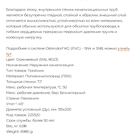
Благодаря этому, внутренняя стенка канализационных труб
является безупречно гладкой, стойкой к абразии, внешний слой
отличается выносливостью, устойчивостью ко всем материалам,
которые обычно используются для обсыпки трубопровода, а
гибкая сердцевина прекрасно переносит давление грунта и
колесную нагрузку.
Подробнее о системе Ostendorf KG (PVC) - SN4 и SN8, можно
узнать
тут
.
Цвет: Оранжевый (RAL 8023)
Назначение: Наружная канализация
Тип товара: Тройник
Материал: Поливинилхлорид (ПВХ)
Толщина стенки: 7,7
Макс. рабочая температура, °C: 50
Макс. рабочее давление, бар: Безнапорный
Страна: Германия
Угол °: 45°
Диаметр условный (Ду), мм: 315х200
Код товара: 225320
Срок службы: более 50 лет.
Вес, кг: 6,98
Weight: 6980 g