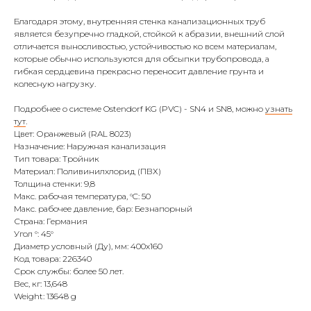
Благодаря этому, внутренняя стенка канализационных труб
является безупречно гладкой, стойкой к абразии, внешний слой
отличается выносливостью, устойчивостью ко всем материалам,
которые обычно используются для обсыпки трубопровода, а
гибкая сердцевина прекрасно переносит давление грунта и
колесную нагрузку.
Подробнее о системе Ostendorf KG (PVC) - SN4 и SN8, можно
узнать
тут
.
Цвет: Оранжевый (RAL 8023)
Назначение: Наружная канализация
Тип товара: Тройник
Материал: Поливинилхлорид (ПВХ)
Толщина стенки: 9,8
Макс. рабочая температура, °C: 50
Макс. рабочее давление, бар: Безнапорный
Страна: Германия
Угол °: 45°
Диаметр условный (Ду), мм: 400х160
Код товара: 226340
Срок службы: более 50 лет.
Вес, кг: 13,648
Weight: 13648 g