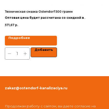
Техническая смазка Ostendorf 500 грамм
Те
Оптовая цена будет рассчитана со скидкой в
Оп
зависимости от объёма заказа.
за
571,67
р.
30
Цены указаны с учетом НДС.
Цен
Подробнее
Добавить
zakaz@ostendorf-kanalizaciya.ru
Продолжая работу с сайтом, вы даете согласие на