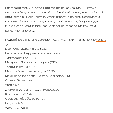
Благодаря этому, внутренняя стенка канализационных труб
является безупречно гладкой, стойкой к абразии, внешний слой
отличается выносливостью, устойчивостью ко всем материалам,
которые обычно используются для обсыпки трубопровода, а
гибкая сердцевина прекрасно переносит давление грунта и
колесную нагрузку.
Подробнее о системе Ostendorf KG (PVC) - SN4 и SN8, можно
узнать
тут
.
Цвет: Оранжевый (RAL 8023)
Назначение: Наружная канализация
Тип товара: Тройник
Материал: Поливинилхлорид (ПВХ)
Толщина стенки: 12,3
Макс. рабочая температура, °C: 50
Макс. рабочее давление, бар: Безнапорный
Страна: Германия
Угол °: 45°
Диаметр условный (Ду), мм: 500х200
Код товара: 227340
Срок службы: более 50 лет.
Вес, кг: 24,725
Weight: 24725 g