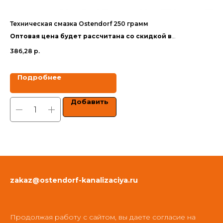
Техническая смазка Ostendorf 250 грамм
Те
Оптовая цена будет рассчитана со скидкой в
Оп
зависимости от объёма заказа.
за
386,28
р.
30
Цены указаны с учетом НДС.
Цен
Подробнее
Добавить
zakaz@ostendorf-kanalizaciya.ru
Продолжая работу с сайтом, вы даете согласие на