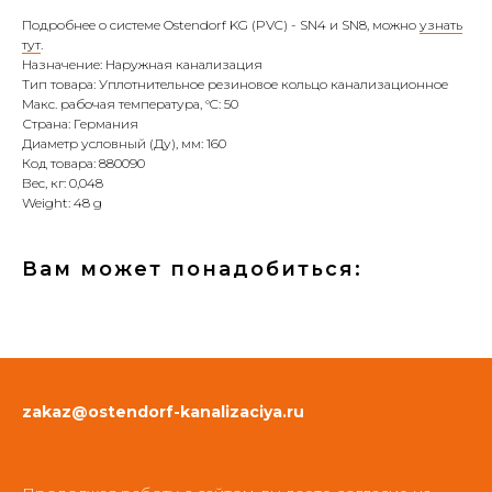
Подробнее о системе Ostendorf KG (PVC) - SN4 и SN8, можно
узнать
тут
.
Назначение: Наружная канализация
Тип товара: Уплотнительное резиновое кольцо канализационное
Макс. рабочая температура, °C: 50
Страна: Германия
Диаметр условный (Ду), мм: 160
Код товара: 880090
Вес, кг: 0,048
Weight: 48 g
Вам может понадобиться:
zakaz@ostendorf-kanalizaciya.ru