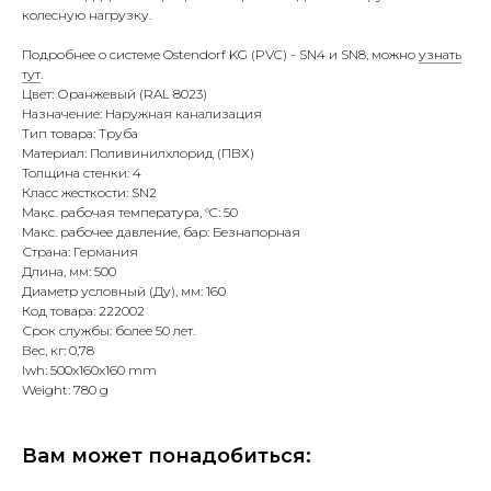
колесную нагрузку.
Подробнее о системе Ostendorf KG (PVC) - SN4 и SN8, можно
узнать
тут
.
Цвет: Оранжевый (RAL 8023)
Назначение: Наружная канализация
Тип товара: Труба
Материал: Поливинилхлорид (ПВХ)
Толщина стенки: 4
Класс жесткости: SN2
Макс. рабочая температура, °C: 50
Макс. рабочее давление, бар: Безнапорная
Страна: Германия
Длина, мм: 500
Диаметр условный (Ду), мм: 160
Код товара: 222002
Срок службы: более 50 лет.
Вес, кг: 0,78
lwh: 500x160x160 mm
Weight: 780 g
Вам может понадобиться: