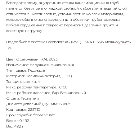
Благодаря этому, внутренняя стенка канализационных труб
является безупречно гладкой, стойкой к абразии, внешний слой
отличается выносливостью, устойчивостью ко всем материалам,
которые обычно используются для обсыпки трубопровода, а
гибкая сердцевина прекрасно переносит давление грунта и
колесную нагрузку.
Подробнее о системе Ostendorf KG (PVC) - SN4 и SN8, можно
узнать
тут
.
Цвет: Оранжевый (RAL 8023)
Назначение: Наружная канализация
Тип товара: Редукция
Материал: Поливинилхлорид (ПВХ)
Толщина стенки: 4
Макс. рабочая температура, °C: 50
Макс. рабочее давление, бар: Безнапорный
Страна: Германия
Диаметр условный (Ду), мм: 160х125
Код товара: 222710
Срок службы: более 50 лет.
Вес, кг: 0,492
Вес: 492 г