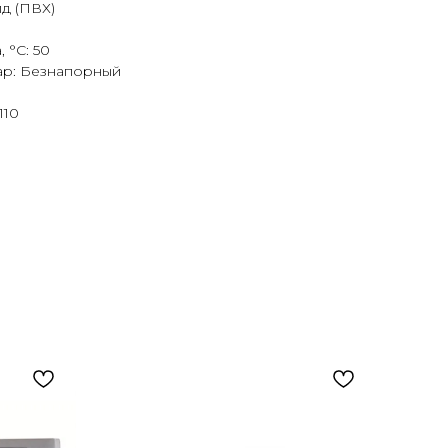
д (ПВХ)
 °C: 50
ар: Безнапорный
110