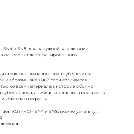
 - SN4 и SN8, для наружной канализации
на основе непластифицированного
яя стенка канализационных труб является
ой к абразии, внешний слой отличается
стью ко всем материалам, которые обычно
 трубопровода, а гибкая сердцевина прекрасно
 и колесную нагрузку.
dorf KG (PVC) - SN4 и SN8, можно
узнать тут
.
)
ализация