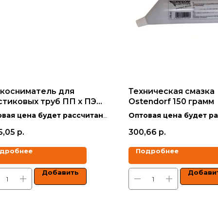
косниматель для
Техническая смазка
стиковых труб ПП х ПЭ
Ostendorf 150 грамм
ndorf (ПП) 75 - 110
вая цена будет рассчитана
Оптовая цена будет р
кидкой в зависимости от
со скидкой в зависимо
5,05
р.
300,66
р.
ма заказа.
объёма заказа.
дробнее
Подробнее
 указаны с учетом НДС.
Цены указаны с учетом 
Добавить
Добави