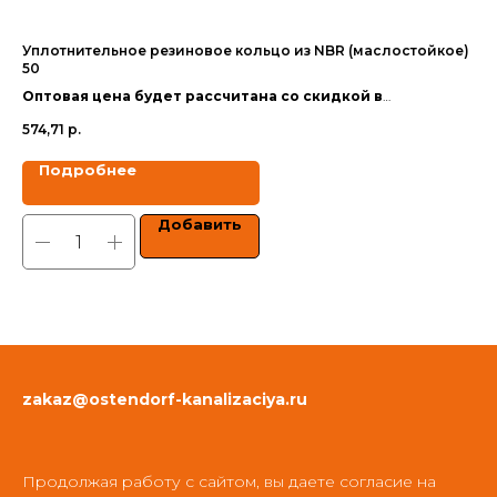
Уплотнительное резиновое кольцо из NBR (маслостойкое)
Те
50
Оп
Оптовая цена будет рассчитана со скидкой в
за
1 0
зависимости от объёма заказа.
574,71
р.
Цен
Цены указаны с учетом НДС.
Подробнее
Добавить
zakaz@ostendorf-kanalizaciya.ru
Продолжая работу с сайтом, вы даете согласие на