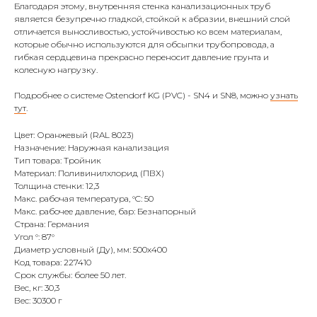
Благодаря этому, внутренняя стенка канализационных труб
является безупречно гладкой, стойкой к абразии, внешний слой
отличается выносливостью, устойчивостью ко всем материалам,
которые обычно используются для обсыпки трубопровода, а
гибкая сердцевина прекрасно переносит давление грунта и
колесную нагрузку.
Подробнее о системе Ostendorf KG (PVC) - SN4 и SN8, можно
узнать
тут
.
Цвет: Оранжевый (RAL 8023)
Назначение: Наружная канализация
Тип товара: Тройник
Материал: Поливинилхлорид (ПВХ)
Толщина стенки: 12,3
Макс. рабочая температура, °C: 50
Макс. рабочее давление, бар: Безнапорный
Страна: Германия
Угол °: 87°
Диаметр условный (Ду), мм: 500х400
Код товара: 227410
Срок службы: более 50 лет.
Вес, кг: 30,3
Вес: 30300 г