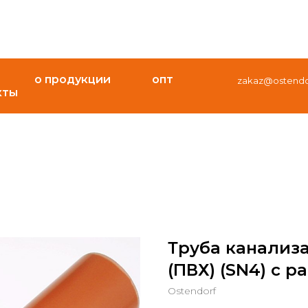
о продукции
опт
zakaz@ostendor
кты
Труба канализ
(ПВХ) (SN4) с р
Ostendorf