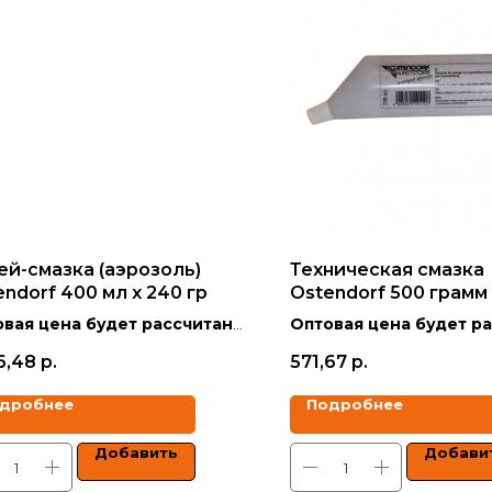
ей-смазка (аэрозоль)
Техническая смазка
ndorf 400 мл х 240 гр
Ostendorf 500 грамм
вая цена будет рассчитана
Оптовая цена будет р
кидкой в зависимости от
со скидкой в зависимо
6,48
р.
571,67
р.
ма заказа.
объёма заказа.
дробнее
Подробнее
 указаны с учетом НДС.
Цены указаны с учетом 
Добавить
Добави