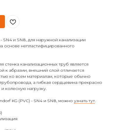
 - SN4 и SN8, для наружной канализации
на основе непластифицированного
яя стенка канализационных труб является
ой к абразии, внешний слой отличается
стью ко всем материалам, которые обычно
 трубопровода, а гибкая сердцевина прекрасно
 и колесную нагрузку.
dorf KG (PVC) - SN4 и SN8, можно
узнать тут
.
)
ализация