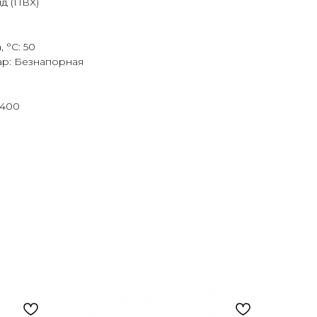
д (ПВХ)
 °C: 50
ар: Безнапорная
 400