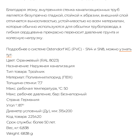
Благодаря этому, внутренняя стенка канализационных труб
является безупречно гладкой, стойкой к абразии, внешний слой
отличается выносливостью, устойчивостью ко всем материалам,
которые обычно используются для обсыпки трубопровода, а
гибкая сердцевина прекрасно переносит давление грунта и
колесную нагрузку.
Подробнее о системе Ostendorf KG (PVC) - SN4 и SN8, можно
узнать
тут
.
Цвет: Оранжевый (RAL 8023)
Назначение: Наружная канализация
Тип товара: Тройник
Материал: Поливинилхлорид (ПВХ)
Толщина стенки: 7,7
Макс. рабочая температура, °C: 50
Макс. рабочее давление, бар: Безнапорный
Страна: Германия
Угол °: 87°
Диаметр условный (Ду), мм: 315х200
Код товара: 225420
Срок службы: более 50 лет.
Вес, кг: 6,838
Weight: 6838 g