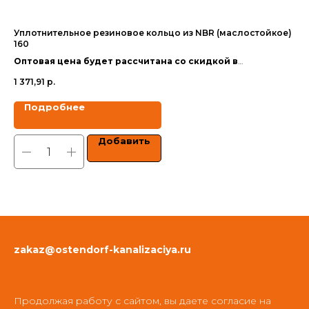
Уплотнительное резиновое кольцо из NBR (маслостойкое)
Фа
160
(ПП
Оптовая цена будет рассчитана со скидкой в
Оп
зависимости от объёма заказа.
за
1 371,91
р.
1 8
Цены указаны с учетом НДС.
Цен
Подробнее
Добавить
zakaz@ostendorf-kanalizaciya.ru
Продолжая работу с сайтом, вы даете согласие на