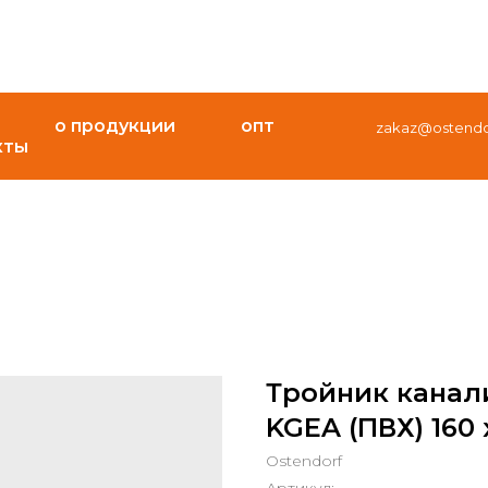
о продукции
опт
zakaz@ostendor
кты
Тройник канал
KGEA (ПВХ) 160 x
Ostendorf