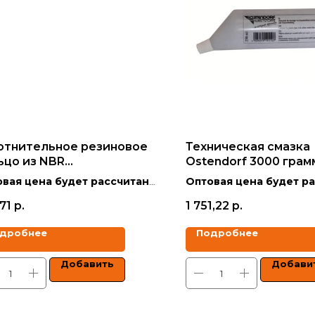
отнительное резиновое
Техническая смазка
ьцо из NBR
Ostendorf 3000 грам
слостойкое) 50
вая цена будет рассчитана
Оптовая цена будет р
кидкой в зависимости от
со скидкой в зависимо
71
р.
1 751,22
р.
ма заказа.
объёма заказа.
дробнее
Подробнее
 указаны с учетом НДС.
Цены указаны с учетом 
Добавить
Добави