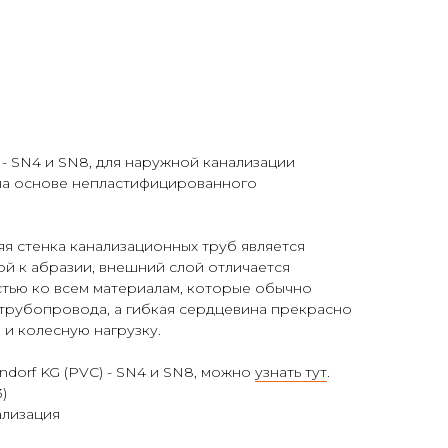
 - SN4 и SN8, для наружной канализации
на основе непластифицированного
яя стенка канализационных труб является
ой к абразии, внешний слой отличается
стью ко всем материалам, которые обычно
 трубопровода, а гибкая сердцевина прекрасно
 и колесную нагрузку.
dorf KG (PVC) - SN4 и SN8, можно
узнать тут
.
)
ализация