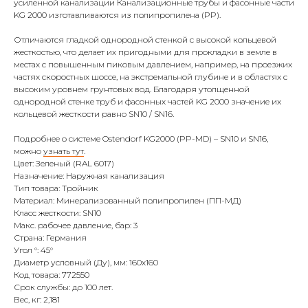
усиленной канализации Канализационные трубы и фасонные части
KG 2000 изготавливаются из полипропилена (PP).
Отличаются гладкой однородной стенкой с высокой кольцевой
жесткостью, что делает их пригодными для прокладки в земле в
местах с повышенным пиковым давлением, например, на проезжих
частях скоростных шоссе, на экстремальной глубине и в областях с
высоким уровнем грунтовых вод. Благодаря утолщенной
однородной стенке труб и фасонных частей KG 2000 значение их
кольцевой жесткости равно SN10 / SN16.
Подробнее о системе Ostendorf KG2000 (PP-MD) – SN10 и SN16,
можно
узнать тут
.
Цвет: Зеленый (RAL 6017)
Назначение: Наружная канализация
Тип товара: Тройник
Материал: Минерализованный полипропилен (ПП-МД)
Класс жесткости: SN10
Макс. рабочее давление, бар: 3
Страна: Германия
Угол °: 45°
Диаметр условный (Ду), мм: 160х160
Код товара: 772550
Срок службы: до 100 лет.
Вес, кг: 2,181