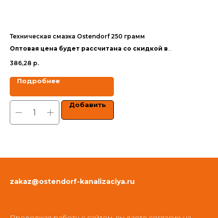
Техническая смазка Ostendorf 250 грамм
Те
Оптовая цена будет рассчитана со скидкой в
Оп
зависимости от объёма заказа.
за
386,28
р.
1 0
Цены указаны с учетом НДС.
Цен
Подробнее
Добавить
zakaz@ostendorf-kanalizaciya.ru
Продолжая работу с сайтом, вы даете согласие на