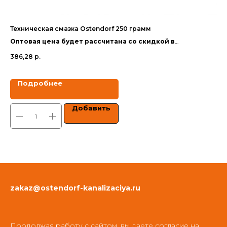
Техническая смазка Ostendorf 250 грамм
Сп
Оптовая цена будет рассчитана со скидкой в
Оп
зависимости от объёма заказа.
за
386,28
р.
1 5
Цены указаны с учетом НДС.
Цен
Подробнее
Добавить
zakaz@ostendorf-kanalizaciya.ru
Продолжая работу с сайтом, вы даете согласие на