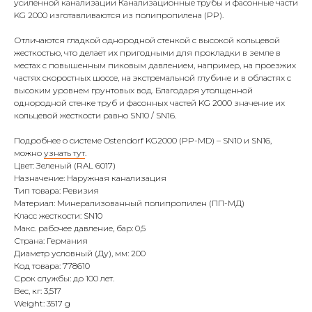
усиленной канализации Канализационные трубы и фасонные части
KG 2000 изготавливаются из полипропилена (PP).
Отличаются гладкой однородной стенкой с высокой кольцевой
жесткостью, что делает их пригодными для прокладки в земле в
местах с повышенным пиковым давлением, например, на проезжих
частях скоростных шоссе, на экстремальной глубине и в областях с
высоким уровнем грунтовых вод. Благодаря утолщенной
однородной стенке труб и фасонных частей KG 2000 значение их
кольцевой жесткости равно SN10 / SN16.
Подробнее о системе Ostendorf KG2000 (PP-MD) – SN10 и SN16,
можно
узнать тут
.
Цвет: Зеленый (RAL 6017)
Назначение: Наружная канализация
Тип товара: Ревизия
Материал: Минерализованный полипропилен (ПП-МД)
Класс жесткости: SN10
Макс. рабочее давление, бар: 0,5
Страна: Германия
Диаметр условный (Ду), мм: 200
Код товара: 778610
Срок службы: до 100 лет.
Вес, кг: 3,517
Weight: 3517 g