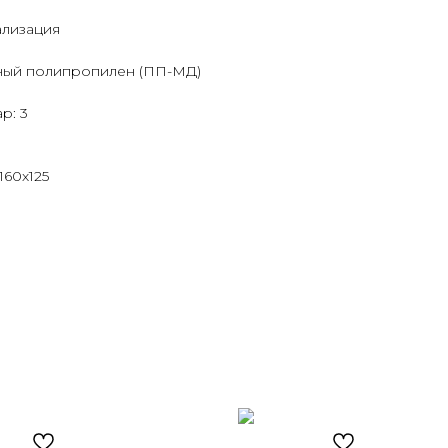
ализация
ный полипропилен (ПП-МД)
р: 3
160х125