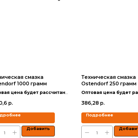
ническая смазка
Техническая смазка
endorf 1000 грамм
Ostendorf 250 грамм
вая цена будет рассчитана
Оптовая цена будет р
кидкой в зависимости от
со скидкой в зависимо
0,6
р.
386,28
р.
ма заказа.
объёма заказа.
дробнее
Подробнее
 указаны с учетом НДС.
Цены указаны с учетом 
Добавить
Добави