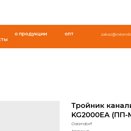
о продукции
опт
zakaz@ostendor
кты
Тройник канал
KG2000EA (ПП-МД
Ostendorf