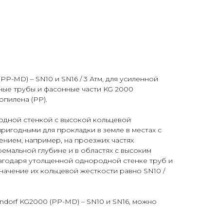
PP-MD) – SN10 и SN16 / 3 Атм, для усиленной
ные трубы и фасонные части KG 2000
опилена (PP).
одной стенкой с высокой кольцевой
пригодными для прокладки в земле в местах с
нием, например, на проезжих частях
ремальной глубине и в областях с высоким
лагодаря утолщенной однородной стенке труб и
начение их кольцевой жесткости равно SN10 /
dorf KG2000 (PP-MD) – SN10 и SN16, можно