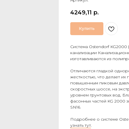
Артикул:
4249,11
р.
Купить
Система Ostendorf KG2000 (
канализации Канализацион
изготавливаются из полипр
Отличаются гладкой однор
жесткостью, что делает их 
повышенным пиковым давле
скоростных шоссе, на экст
уровнем грунтовых вод. Б
фасонных частей KG 2000 з
SN16.
Подробнее о системе Osten
узнать тут
.