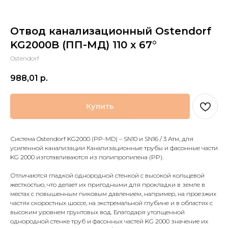
Отвод канализационный Ostendorf
KG2000B (ПП-МД) 110 x 67°
Ostendorf
988,01
р.
Купить
Система Ostendorf KG2000 (PP-MD) – SN10 и SN16 / 3 Атм, для
усиленной канализации Канализационные трубы и фасонные части
KG 2000 изготавливаются из полипропилена (PP).
Отличаются гладкой однородной стенкой с высокой кольцевой
жесткостью, что делает их пригодными для прокладки в земле в
местах с повышенным пиковым давлением, например, на проезжих
частях скоростных шоссе, на экстремальной глубине и в областях с
высоким уровнем грунтовых вод. Благодаря утолщенной
однородной стенке труб и фасонных частей KG 2000 значение их