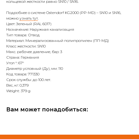
кольцевой жесткости равно SN10 / SN16.
Подробнее о системе Ostendorf KG2000 (PP-MD) – SN10 и SN16,
можно
узнать тут
.
Цвет: Зеленый (RAL 6017)
Назначение: Наружная канализация
Тип товара: Отвод
Материал: Минерализованный полипропилен (ПП-МД)
Класс жесткости: SN10
Макс. рабочее давление, бар: 3
Страна: Германия
Угол °: 67°
Диаметр условный (Ду), мм: 110
Код товара: 771330
Срок службы: до 100 лет.
Вес, кг: 0,379
Weight: 379 g
Вам может понадобиться: