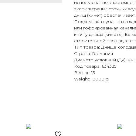
использование эластомерн
эксфильтрации сточных вод
днищ (кинет) обеспечивает
Подъемная труба – это гла
или гофрированная канализ
к типу днища (кинеты). Ее
строительной площадке с 
Тип товара: Днище колодц
Страна: Германия
Диаметр условный (Ду), мм:
Код товара: 634325
Вес, кг: 13
Weight: 13000 g