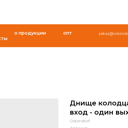
о продукции
опт
zakaz@ostendor
кты
Днище колодца 
вход - один вы
Ostendorf