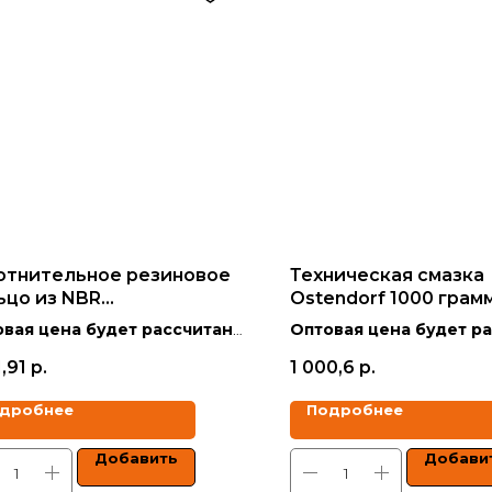
отнительное резиновое
Техническая смазка
ьцо из NBR
Ostendorf 1000 грам
слостойкое) 160
вая цена будет рассчитана
Оптовая цена будет р
кидкой в зависимости от
со скидкой в зависимо
1,91
р.
1 000,6
р.
ма заказа.
объёма заказа.
дробнее
Подробнее
 указаны с учетом НДС.
Цены указаны с учетом 
Добавить
Добави