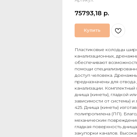
Артикул:
75793,18
р.
Купить
Пластиковые колодцы широ
канализационных, дренажн
обеспечивают возможность
помощи специализированно
доступ человека. Дренажны
предназначены для отвода 
канализации. Комплектный 
днища (кинеты), гладкой и
зависимости от системы) и 
425. Днища (кинеты) изгота
полипропилена (ПП). Благо
механическим повреждения
гладкая поверхность днища
закупорки каналов. Высокая