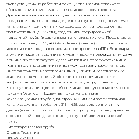
эксплуатационных работ при помощи специализированного
оборудования в системах, где невозможен доступ человека.
Дренажные и каскадные колодцы просты в установке и
предназначены для отвода дождевых и грунтовых вод в системах
канализации. Комплектный колодец состоит из трех основных
элементов: днища (кинеты), гладкой или гофрированной
подъемной трубы (в зависимости от системы) и люка. Предлагаются
три типа колодцев: 315, 400, 425. Днища (кинеты) изготавливаются
методом литья под давлением из полипропилена (ПП). Благодаря
этому эти изделия устойчивы к механическим повреждениям, даже
при низких температурах. Идеально гладкая поверхность днища
(кинеты) сильно ограничивает возможность закупорки каналов.
Высокая точность изготовления днищ (кинет) и использование
эластомерных уплотнений эффективно ограничивают риск
эксфильтрации сточных вод и инфильтрации грунтовых вод.
Конструкция днищ (кинет) обеспечивает полную совместимость с
трубами Ostendorf. Подъемная труба – это гладкая
канализационная труба диаметром 400 мм или гофрированная
канализационная труба типа 315 и 425, соответственно к типу
днища (кинеты). Ее можно обрезать на требуемую длину прямо на
строительной площадке с помощью ручной или механической
пилы.
Тип товара: Гладкая труба
Страна: Германия
Длина, мм: 1000