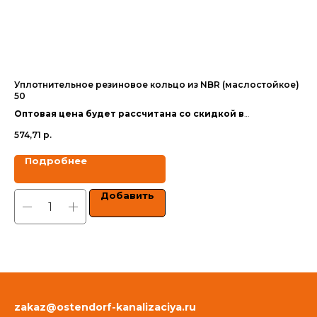
Уплотнительное резиновое кольцо из NBR (маслостойкое)
Сп
50
Оп
Оптовая цена будет рассчитана со скидкой в
за
1 5
зависимости от объёма заказа.
574,71
р.
Цен
Цены указаны с учетом НДС.
Подробнее
Добавить
zakaz@ostendorf-kanalizaciya.ru