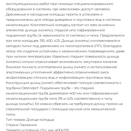
эксплуатационных работ при помощи специализированного
оборудования в системах, где невозможен доступ человека.
Дренажные и каскадные колодцы просты в установке и
предназначены для отвода дождевых и грунтовых вод в системах
канализации. Комплектный колодец состоит из трех основных
элементов: днища (кинеты), гладкой или гофрированной
подъемной трубы (в зависимости от системы) и люка. Предлагаются
три типа колодцев: 315, 400, 425. Днища (кинеты) изготавливаются
методом литья под давлением из полипропилена (ПП). Благодаря
этому эти изделия устойчивы к механическим повреждениям, даже
при низких температурах. Идеально гладкая поверхность днища
(кинеты) сильно ограничивает возможность закупорки каналов.
Высокая точность изготовления днищ (кинет) и использование
эластомерных уплотнений эффективно ограничивают риск
эксфильтрации сточных вод и инфильтрации грунтовых вод.
Конструкция днищ (кинет) обеспечивает полную совместимость с
трубами Ostendorf. Подъемная труба – это гладкая
канализационная труба диаметром 400 мм или гофрированная
канализационная труба типа 315 и 425, соответственно к типу
днища (кинеты). Ее можно обрезать на требуемую длину прямо на
строительной площадке с помощью ручной или механической
пилы.
Тип товара: Днище колодца
Страна: Германия
Диаметр условный (Ду), мм: 400х250