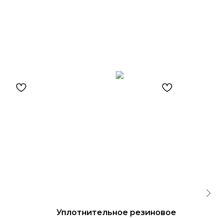
Уплотнительное резиновое
Спр