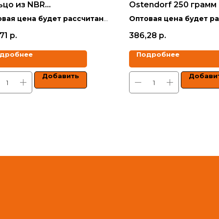
ьцо из NBR
Ostendorf 250 грамм
слостойкое) 50
вая цена будет рассчитана
Оптовая цена будет р
кидкой в зависимости от
со скидкой в зависимо
71
р.
386,28
р.
ма заказа.
объёма заказа.
дробнее
Подробнее
 указаны с учетом НДС.
Цены указаны с учетом 
Добавить
Добави