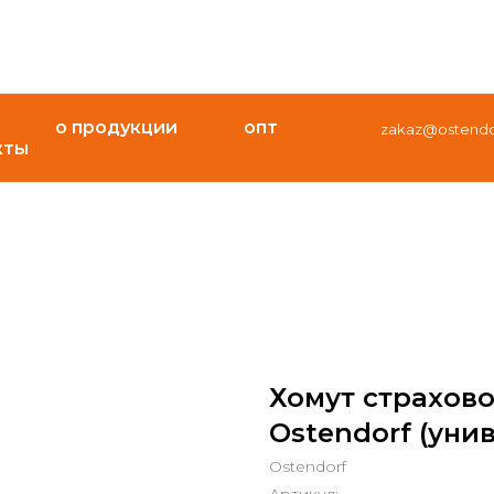
о продукции
опт
zakaz@ostendor
кты
Хомут страхов
Ostendorf (унив
Ostendorf