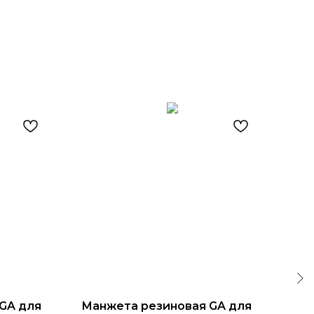
GA для
Манжета резиновая GA для
Тех