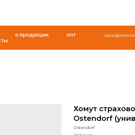
о продукции
опт
zakaz@ostendor
кты
Хомут страхов
Ostendorf (унив
Ostendorf