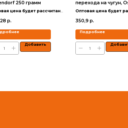
endorf 250 грамм
перехода на чугун, O
110
вая цена будет рассчитана
Оптовая цена будет р
кидкой в зависимости от
со скидкой в зависимо
,28
р.
350,9
р.
ма заказа.
объёма заказа.
дробнее
Подробнее
 указаны с учетом НДС.
Цены указаны с учетом 
Добавить
Добави