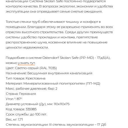
канализации Система Skolan Safe постоянно подвергается
контролю качества. В вопросах экологии, экономии и удобства
эксплуатации она оправдывает самые смелые ожидания.
Толстые стенки труб обеспечивают тишину и комфорт в
помещении. Благодаря этому ее разрешено применять во всех
отраслях высотного строительства. Среди других преимуществ
системы: удобство прокладки и монтажа, препятствие
распространению шума, косвенное влияние на повышение
ценности недвижимости.
Подробнее о системе Ostendorf Skolan Safe (PP-MD) - 17дБ(А),
можно
узнать тут
.
Цвет: Светло-серый (RAL 7035)
Назначение: Бесшумная внутренняя канализация
Тип товара: Крестовина
Материал: Минерализованный полипропилен (ПП-МД)
Макс. рабочее давление, бар: 2
Страна: Германия
Угол °: 87°
Диаметр условный (Ду), мм: 110х110х75
Код товара: 335985
Срок службы: до 100 лет.
Вес, кг: 1,71
Степень звукоизоляции: III степень звукоизоляции – 17 Дб