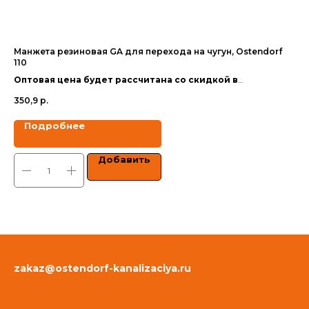
Манжета резиновая GA для перехода на чугун, Ostendorf
Те
110
Оп
Оптовая цена будет рассчитана со скидкой в
за
30
зависимости от объёма заказа.
350,9
р.
Цен
Цены указаны с учетом НДС.
Подробнее
Добавить
zakaz@ostendorf-kanalizaciya.ru