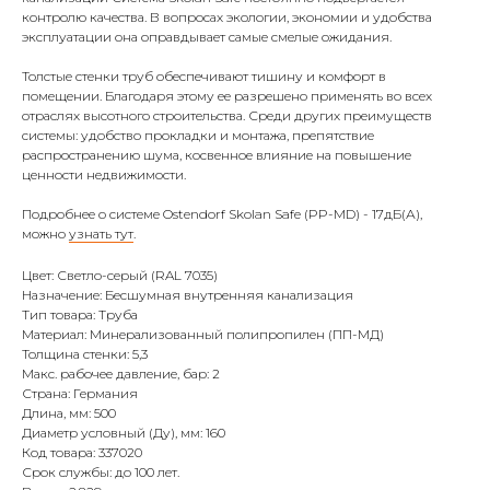
контролю качества. В вопросах экологии, экономии и удобства
эксплуатации она оправдывает самые смелые ожидания.
Толстые стенки труб обеспечивают тишину и комфорт в
помещении. Благодаря этому ее разрешено применять во всех
отраслях высотного строительства. Среди других преимуществ
системы: удобство прокладки и монтажа, препятствие
распространению шума, косвенное влияние на повышение
ценности недвижимости.
Подробнее о системе Ostendorf Skolan Safe (PP-MD) - 17дБ(А),
можно
узнать тут
.
Цвет: Светло-серый (RAL 7035)
Назначение: Бесшумная внутренняя канализация
Тип товара: Труба
Материал: Минерализованный полипропилен (ПП-МД)
Толщина стенки: 5,3
Макс. рабочее давление, бар: 2
Страна: Германия
Длина, мм: 500
Диаметр условный (Ду), мм: 160
Код товара: 337020
Срок службы: до 100 лет.