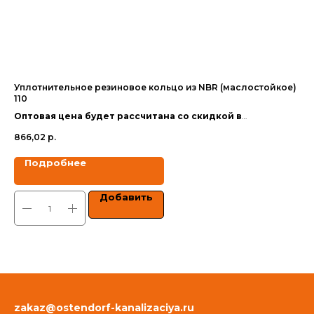
Уплотнительное резиновое кольцо из NBR (маслостойкое)
Фа
110
(ПП
Оптовая цена будет рассчитана со скидкой в
Оп
зависимости от объёма заказа.
за
866,02
р.
1 8
Цены указаны с учетом НДС.
Цен
Подробнее
Добавить
zakaz@ostendorf-kanalizaciya.ru