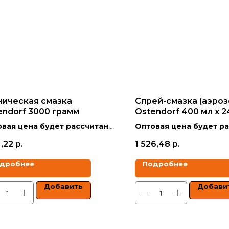
ническая смазка
Спрей-смазка (аэроз
endorf 3000 грамм
Ostendorf 400 мл х 2
вая цена будет рассчитана
Оптовая цена будет р
кидкой в зависимости от
со скидкой в зависимо
1,22
р.
1 526,48
р.
ма заказа.
объёма заказа.
дробнее
Подробнее
 указаны с учетом НДС.
Цены указаны с учетом 
Добавить
Добави