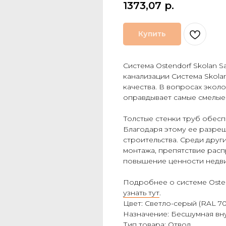
1373,07
р.
Купить
Система Ostendorf Skolan S
канализации Система Skola
качества. В вопросах экол
оправдывает самые смелые
Толстые стенки труб обес
Благодаря этому ее разреш
строительства. Среди друг
монтажа, препятствие рас
повышение ценности недв
Подробнее о системе Ostend
узнать тут
.
Цвет: Светло-серый (RAL 70
Назначение: Бесшумная вн
Тип товара: Отвод