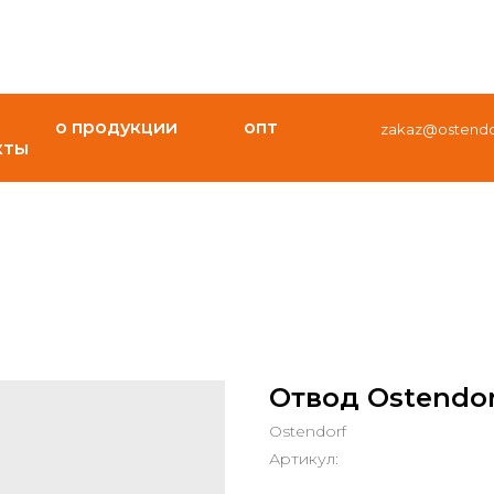
о продукции
опт
zakaz@ostendor
кты
Отвод Ostendorf
Ostendorf
Артикул: