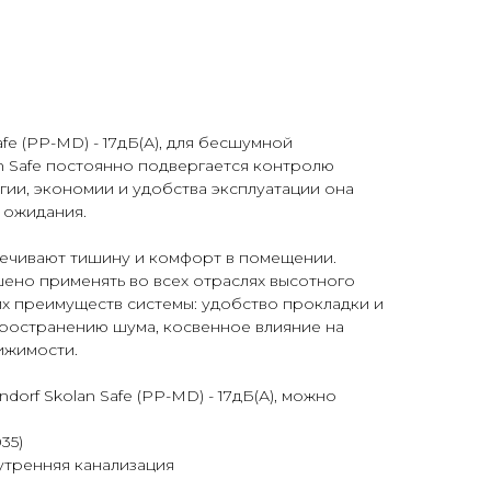
afe (PP-MD) - 17дБ(А), для бесшумной
n Safe постоянно подвергается контролю
огии, экономии и удобства эксплуатации она
 ожидания.
печивают тишину и комфорт в помещении.
ено применять во всех отраслях высотного
их преимуществ системы: удобство прокладки и
пространению шума, косвенное влияние на
ижимости.
orf Skolan Safe (PP-MD) - 17дБ(А), можно
35)
утренняя канализация