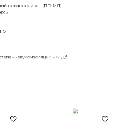
ный полипропилен (ПП-МД)
р: 2
110
 степень звукоизоляции – 17 Дб