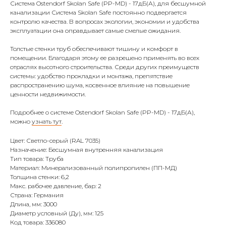
Система Ostendorf Skolan Safe (PP-MD) - 17дБ(А), для бесшумной
канализации Система Skolan Safe постоянно подвергается
контролю качества. В вопросах экологии, экономии и удобства
эксплуатации она оправдывает самые смелые ожидания.
Толстые стенки труб обеспечивают тишину и комфорт в
помещении. Благодаря этому ее разрешено применять во всех
отраслях высотного строительства. Среди других преимуществ
системы: удобство прокладки и монтажа, препятствие
распространению шума, косвенное влияние на повышение
ценности недвижимости.
Подробнее о системе Ostendorf Skolan Safe (PP-MD) - 17дБ(А),
можно
узнать тут
.
Цвет: Светло-серый (RAL 7035)
Назначение: Бесшумная внутренняя канализация
Тип товара: Труба
Материал: Минерализованный полипропилен (ПП-МД)
Толщина стенки: 6,2
Макс. рабочее давление, бар: 2
Страна: Германия
Длина, мм: 3000
Диаметр условный (Ду), мм: 125
Код товара: 336080