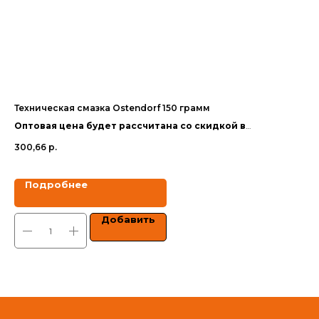
Техническая смазка Ostendorf 150 грамм
Фа
(ПП
Оптовая цена будет рассчитана со скидкой в
Оп
зависимости от объёма заказа.
300,66
р.
за
1 8
Цены указаны с учетом НДС.
Цен
Подробнее
Добавить