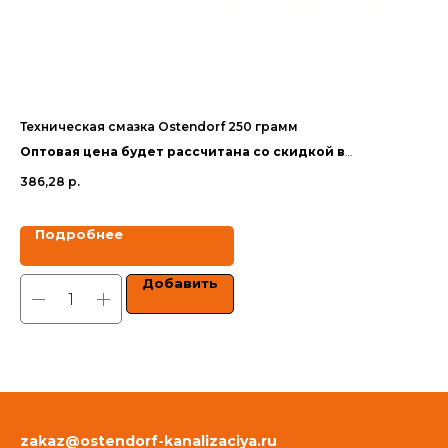
Техническая смазка Ostendorf 250 грамм
Те
Оптовая цена будет рассчитана со скидкой в
Оп
зависимости от объёма заказа.
за
386,28
р.
1 0
Цены указаны с учетом НДС.
Цен
Подробнее
Добавить
zakaz@ostendorf-kanalizaciya.ru