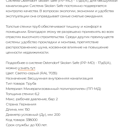
Система Ostendorf Skolan Safe (PP-MD) - 17дБ(А), для бесшумной
канализации Система Skolan Safe постоянно подвергается
контролю качества. В вопросах экологии, экономии и удобства
эксплуатации она оправдывает самые смелые ожидания.
Толстые стенки труб обеспечивают тишину и комфорт в
помещении. Благодаря этому ее разрешено применять во всех
отраслях высотного строительства. Среди других преимуществ
системы: удобство прокладки и монтажа, препятствие
распространению шума, косвенное влияние на повышение
ценности недвижимости.
Подробнее о системе Ostendorf Skolan Safe (PP-MD) - 17дБ(А),
можно
узнать тут
.
Цвет: Светло-серый (RAL 7035)
Назначение: Бесшумная внутренняя канализация
Тип товара: Труба
Материал: Минерализованный полипропилен (ПП-МД)
Толщина стенки: 6,2
Макс. рабочее давление, бар: 2
Страна: Германия
Длина, мм: 150
Диаметр условный (Ду), мм: 200
Код товара: 338000
Срок службы: до 100 лет.