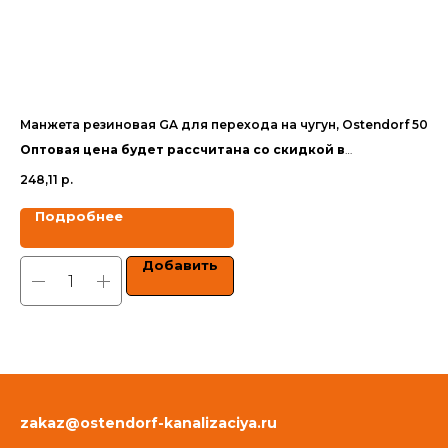
Манжета резиновая GA для перехода на чугун, Ostendorf 50
Те
Оптовая цена будет рассчитана со скидкой в
Оп
зависимости от объёма заказа.
за
248,11
р.
1 7
Цены указаны с учетом НДС.
Цен
Подробнее
Добавить
zakaz@ostendorf-kanalizaciya.ru