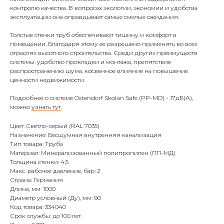
контролю качества. В вопросах экологии, экономии и удобства
эксплуатации она оправдывает самые смелые ожидания.
Толстые стенки труб обеспечивают тишину и комфорт в
помещении. Благодаря этому ее разрешено применять во всех
отраслях высотного строительства. Среди других преимуществ
системы: удобство прокладки и монтажа, препятствие
распространению шума, косвенное влияние на повышение
ценности недвижимости.
Подробнее о системе Ostendorf Skolan Safe (PP-MD) - 17дБ(А),
можно
узнать тут
.
Цвет: Светло-серый (RAL 7035)
Назначение: Бесшумная внутренняя канализация
Тип товара: Труба
Материал: Минерализованный полипропилен (ПП-МД)
Толщина стенки: 4,5
Макс. рабочее давление, бар: 2
Страна: Германия
Длина, мм: 1000
Диаметр условный (Ду), мм: 90
Код товара: 334040
Срок службы: до 100 лет.