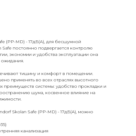
afe (PP-MD) - 17дБ(А), для бесшумной
n Safe постоянно подвергается контролю
огии, экономии и удобства эксплуатации она
 ожидания.
печивают тишину и комфорт в помещении.
ено применять во всех отраслях высотного
их преимуществ системы: удобство прокладки и
пространению шума, косвенное влияние на
ижимости.
orf Skolan Safe (PP-MD) - 17дБ(А), можно
35)
утренняя канализация