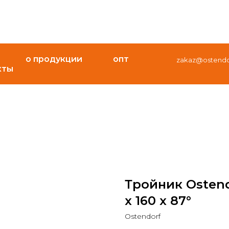
о продукции
опт
zakaz@ostendor
кты
Тройник Ostendo
х 160 x 87°
Ostendorf