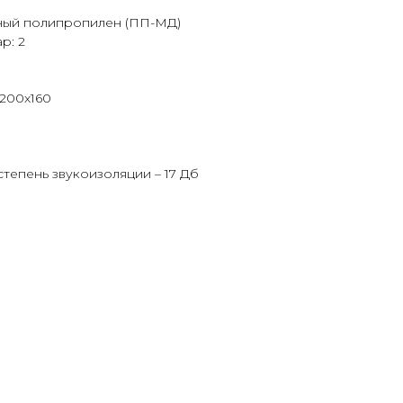
ный полипропилен (ПП-МД)
р: 2
 200х160
 степень звукоизоляции – 17 Дб