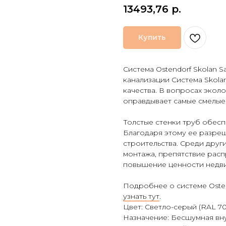
13493,76
р.
Купить
Система Ostendorf Skolan S
канализации Система Skola
качества. В вопросах экол
оправдывает самые смелые
Толстые стенки труб обес
Благодаря этому ее разреш
строительства. Среди друг
монтажа, препятствие рас
повышение ценности недв
Подробнее о системе Ostend
узнать тут
.
Цвет: Светло-серый (RAL 70
Назначение: Бесшумная вн