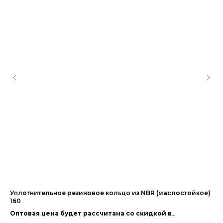
Уплотнительное резиновое кольцо из NBR (маслостойкое)
Те
160
Оп
Оптовая цена будет рассчитана со скидкой в
за
38
зависимости от объёма заказа.