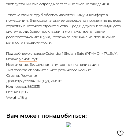
эксплуатации она оправдывает самые смелые ожидания.
Толстые стенки труб обеспечивают тишину и комфорт в
помещении. Благодаря этому ее разрешено применять во всех
отраслях высотного строительства. Среди других преимуществ
системы: удобство прокладки и монтажа, препятствие
распространению шума, косвенное влияние на повышение
ценности недвижимости.
Подробнее о системе Ostendorf Skolan Safe (PP-MD) - 17дБ(А),
можно
узнать тут
.
Назначение: Бесшумная внутренняя канализация
Тип товара: Уплотнительное резиновое кольцо
Страна: Германия
Диаметр условный (Ду), мм: 110
Код товара: 880635
Вес, кг: 0,018
Weight: 18 g
Вам может понадобиться: