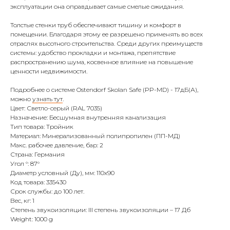
эксплуатации она оправдывает самые смелые ожидания.
Толстые стенки труб обеспечивают тишину и комфорт в
помещении. Благодаря этому ее разрешено применять во всех
отраслях высотного строительства. Среди других преимуществ
системы: удобство прокладки и монтажа, препятствие
распространению шума, косвенное влияние на повышение
ценности недвижимости.
Подробнее о системе Ostendorf Skolan Safe (PP-MD) - 17дБ(А),
можно
узнать тут
.
Цвет: Светло-серый (RAL 7035)
Назначение: Бесшумная внутренняя канализация
Тип товара: Тройник
Материал: Минерализованный полипропилен (ПП-МД)
Макс. рабочее давление, бар: 2
Страна: Германия
Угол °: 87°
Диаметр условный (Ду), мм: 110х90
Код товара: 335430
Срок службы: до 100 лет.
Вес, кг: 1
Степень звукоизоляции: III степень звукоизоляции – 17 Дб
Weight: 1000 g