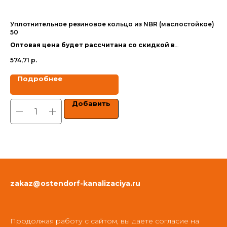
Уплотнительное резиновое кольцо из NBR (маслостойкое)
Уп
50
110
Оптовая цена будет рассчитана со скидкой в
Оп
зависимости от объёма заказа.
за
574,71
р.
86
Цены указаны с учетом НДС.
Цен
Подробнее
Добавить
zakaz@ostendorf-kanalizaciya.ru
Продолжая работу с сайтом, вы даете согласие на